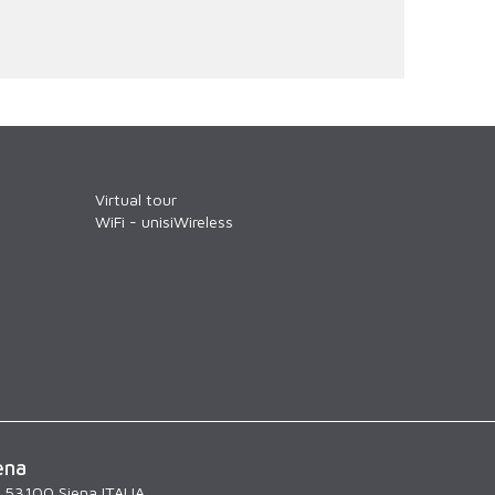
Virtual tour
WiFi - unisiWireless
ena
, 53100 Siena ITALIA