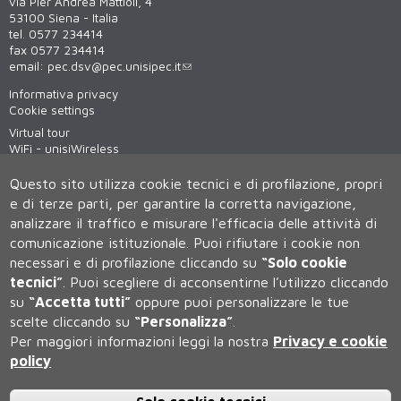
via Pier Andrea Mattioli, 4
53100 Siena - Italia
tel. 0577 234414
fax 0577 234414
email:
pec.dsv@pec.unisipec.it
Informativa privacy
Cookie settings
Virtual tour
WiFi - unisiWireless
Questo sito utilizza cookie tecnici e di profilazione, propri
e di terze parti, per garantire la corretta navigazione,
analizzare il traffico e misurare l'efficacia delle attività di
comunicazione istituzionale.
Puoi rifiutare i cookie non
necessari e di profilazione cliccando su
“Solo cookie
tecnici”
.
Puoi scegliere di acconsentirne l’utilizzo cliccando
su
“Accetta tutti”
oppure puoi personalizzare le tue
Università degli Studi di Siena
scelte cliccando su
“Personalizza”
.
Rettorato, via Banchi di Sotto 55, 53100 Siena ITALIA
Per maggiori informazioni leggi la nostra
Privacy e cookie
P.IVA 00273530527 | C.F. 80002070524 | Caselle Pec:
Posta
Elettronica Certificata
policy
Contatti:
urp@unisi.it
- URP - Ufficio Relazioni con il Pubblico Tel.
0577 235555 (dal lunedì al venerdì dalle 9.30 alle 10.30)