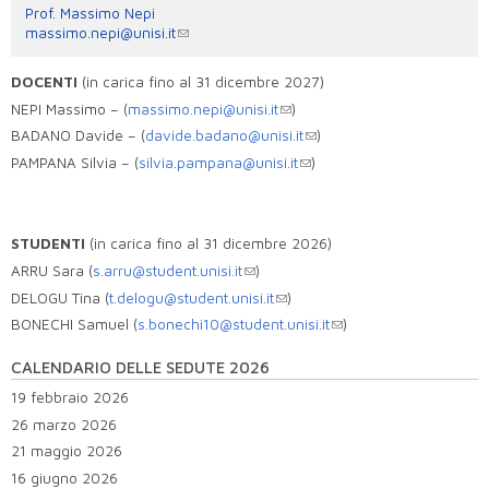
Prof. Massimo Nepi
massimo.nepi@unisi.it
DOCENTI
(in carica fino al 31 dicembre 2027)
NEPI Massimo – (
massimo.nepi@unisi.it
)
BADANO Davide – (
davide.badano@unisi.it
)
PAMPANA Silvia – (
silvia.pampana@unisi.it
)
STUDENTI
(in carica fino al 31 dicembre 2026)
ARRU Sara (
s.arru@student.unisi.it
)
DELOGU Tina (
t.delogu@student.unisi.it
)
BONECHI Samuel (
s.bonechi10@student.unisi.it
)
CALENDARIO DELLE SEDUTE 2026
19 febbraio 2026
26 marzo 2026
21 maggio 2026
16 giugno 2026